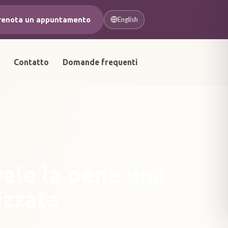
renota un appuntamento
English
a
Contatto
Domande frequenti
vale la pena una
izzata