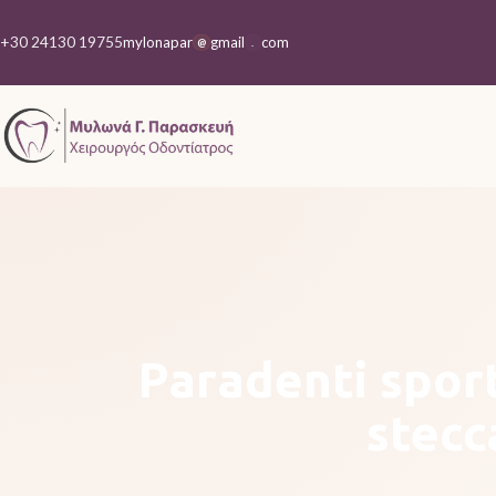
+30 24130 19755
mylonapar
gmail
com
@
.
Paradenti sport
stecc