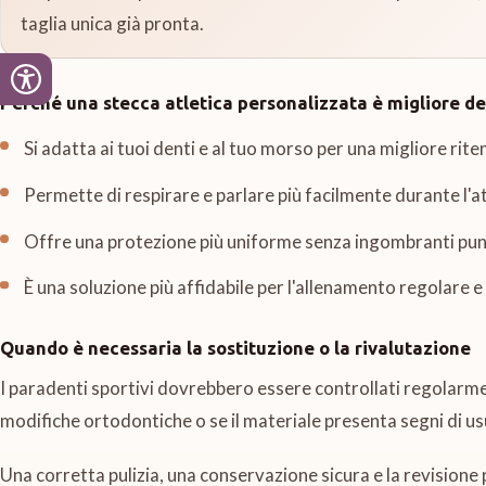
taglia unica già pronta.
Perché una stecca atletica personalizzata è migliore dei
Si adatta ai tuoi denti e al tuo morso per una migliore rite
Permette di respirare e parlare più facilmente durante l'at
Offre una protezione più uniforme senza ingombranti punt
È una soluzione più affidabile per l'allenamento regolare e
Quando è necessaria la sostituzione o la rivalutazione
I paradenti sportivi dovrebbero essere controllati regolarme
modifiche ortodontiche o se il materiale presenta segni di 
Una corretta pulizia, una conservazione sicura e la revisione