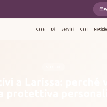
P
Casa
Di
Servizi
Casi
Notizi
STECCHE
ivi a Larissa: perché 
a protettiva personal