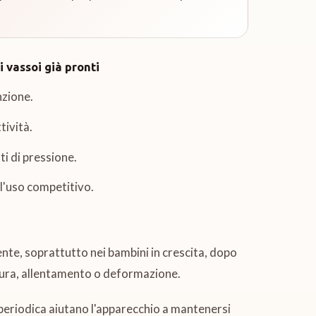
 vassoi già pronti
nzione.
tività.
i di pressione.
 l'uso competitivo.
nte, soprattutto nei bambini in crescita, dopo
usura, allentamento o deformazione.
 periodica aiutano l'apparecchio a mantenersi