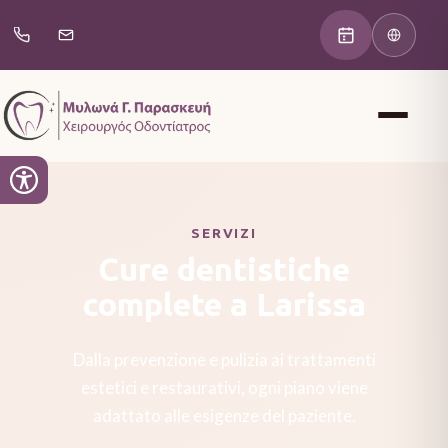
SERVIZI
Cure dentistiche
complete a Larissa
Dalla prevenzione e pulizia ai trattamenti
estetici e restaurativi, ogni piano viene
adattato alle esigenze del paziente.