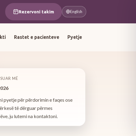
Rezervoni takim
English
kti
Rastet e pacienteve
Pyetje
ËSUAR MË
2026
i pyetje për përdorimin e faqes ose
kërkesë të dërguar përmes
ëve, ju lutemi na kontaktoni.