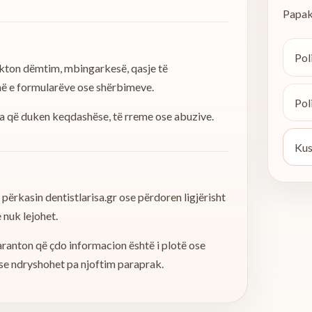
Papak
Pol
akton dëmtim, mbingarkesë, qasje të
inë e formularëve ose shërbimeve.
Pol
esa që duken keqdashëse, të rreme ose abuzive.
Kus
i përkasin dentistlarisa.gr ose përdoren ligjërisht
 nuk lejohet.
aranton që çdo informacion është i plotë ose
ose ndryshohet pa njoftim paraprak.