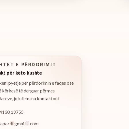
HTET E PËRDORIMIT
kt për këto kushte
eni pyetje për përdorimin e faqes ose
jë kërkesë të dërguar përmes
arëve, ju lutemi na kontaktoni.
4130 19755
apar
gmail
com
@
.