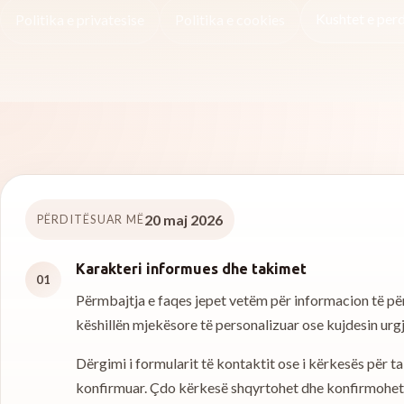
Kushtet e per
Politika e privatesise
Politika e cookies
20 maj 2026
PËRDITËSUAR MË
Karakteri informues dhe takimet
01
Përmbajtja e faqes jepet vetëm për informacion të pë
këshillën mjekësore të personalizuar ose kujdesin urgj
Dërgimi i formularit të kontaktit ose i kërkesës për t
konfirmuar. Çdo kërkesë shqyrtohet dhe konfirmohet 