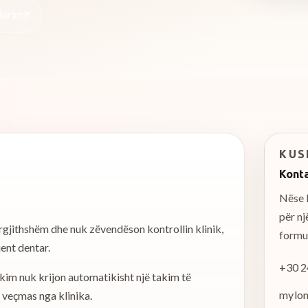
dorimit
KUS
Konta
Nëse k
për n
rgjithshëm dhe nuk zëvendëson kontrollin klinik,
formul
ent dentar.
+30 2
akim nuk krijon automatikisht një takim të
mylon
veçmas nga klinika.