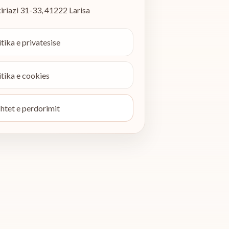
iriazi 31-33
,
41222
Larisa
itika e privatesise
itika e cookies
htet e perdorimit