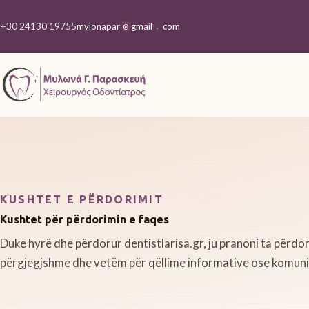
+30 24130 19755
mylonapar
gmail
com
@
.
KUSHTET E PËRDORIMIT
Kushtet për përdorimin e faqes
Duke hyrë dhe përdorur dentistlarisa.gr, ju pranoni ta përdor
përgjegjshme dhe vetëm për qëllime informative ose komunik