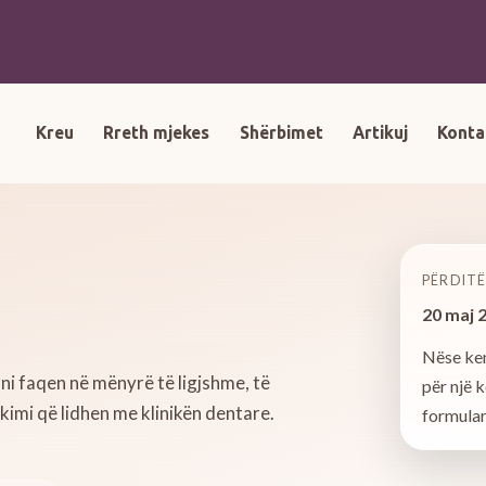
Kreu
Rreth mjekes
Shërbimet
Artikuj
Konta
PËRDIT
20 maj 
Nëse ken
ni faqen në mënyrë të ligjshme, të
për një 
imi që lidhen me klinikën dentare.
formular