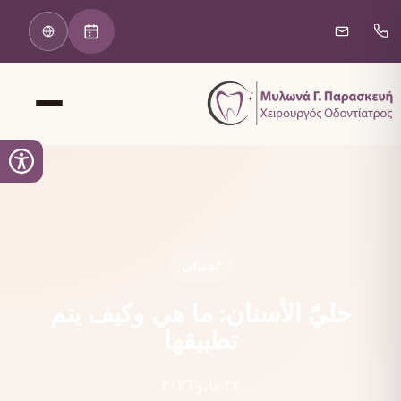
تجميلي
حليّ الأسنان: ما هي وكيف يتم
تطبيقها
٢٤ مايو ٢٠٢٦