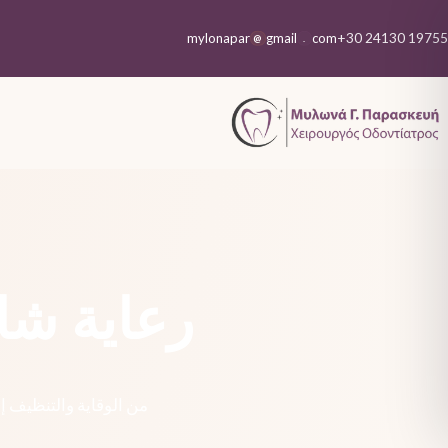
+30 24130 19755
mylonapar
gmail
com
@
.
رعاية شا
من الوقاية والتنظيف إ