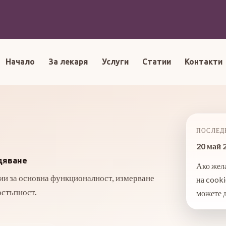
Начало
За лекаря
Услуги
Статии
Контакти
ПОСЛЕД
20 май 
едяване
Ако жел
ии за основна функционалност, измерване
на cooki
остъпност.
можете д