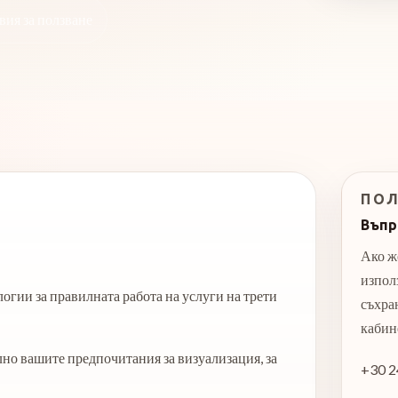
вия за ползване
ПОЛ
Въпр
Ако ж
изпол
огии за правилната работа на услуги на трети
съхран
кабин
лно вашите предпочитания за визуализация, за
+30 2