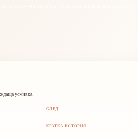
риложен лечебен подход, за да се разбира по-ясно резултатът
леждаща усмивка.
СЛЕД
КРАТКА ИСТОРИЯ