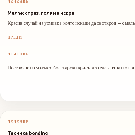
ЛЕЧЕНИЕ
Малък страз, голяма искра
Красив случай на усмивка, която искаше да се открои — с малъ
ПРЕДИ
ЛЕЧЕНИЕ
Поставяне на малък зъболекарски кристал за елегантна и отл
ЛЕЧЕНИЕ
Техника bonding