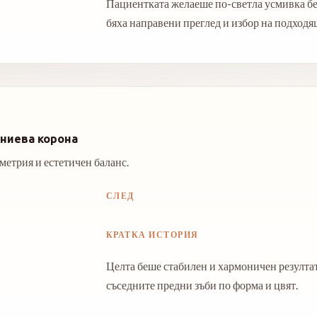
Пациентката желаеше по-светла усмивка бе
бяха направени преглед и избор на подходящ
ониева корона
метрия и естетичен баланс.
СЛЕД
КРАТКА ИСТОРИЯ
Целта беше стабилен и хармоничен резултат,
съседните предни зъби по форма и цвят.