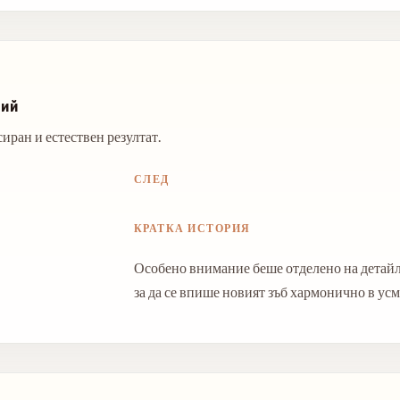
ний
иран и естествен резултат.
СЛЕД
КРАТКА ИСТОРИЯ
Особено внимание беше отделено на детайл
за да се впише новият зъб хармонично в усм