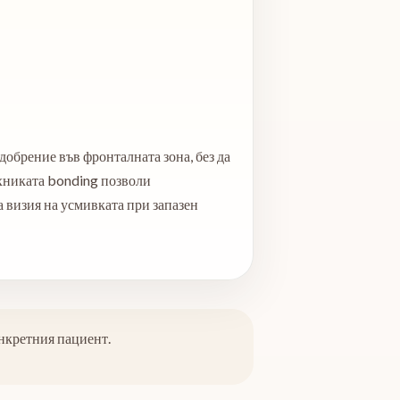
добрение във фронталната зона, без да
ехниката bonding позволи
 визия на усмивката при запазен
онкретния пациент.