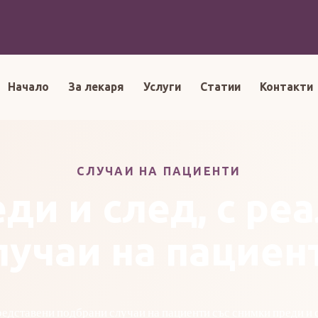
Начало
За лекаря
Услуги
Статии
Контакти
СЛУЧАИ НА ПАЦИЕНТИ
ди и след, с ре
лучаи на пациен
редставени подбрани случаи на пациенти със снимки преди и с