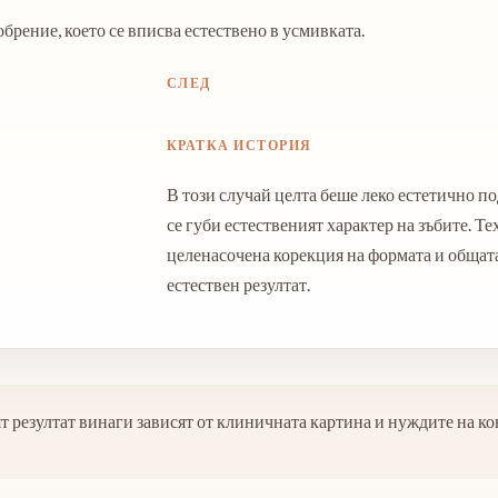
брение, което се вписва естествено в усмивката.
СЛЕД
КРАТКА ИСТОРИЯ
В този случай целта беше леко естетично по
се губи естественият характер на зъбите. Т
целенасочена корекция на формата и общата
естествен резултат.
т резултат винаги зависят от клиничната картина и нуждите на к