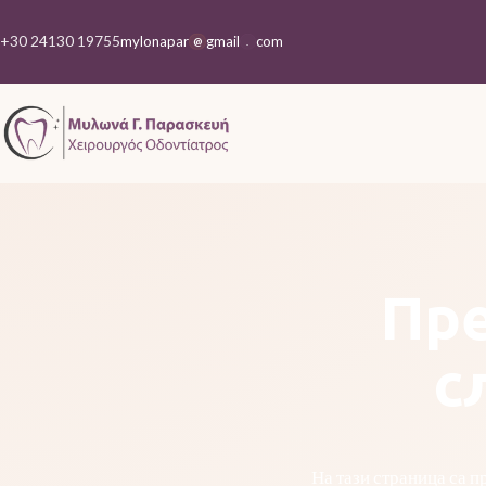
+30 24130 19755
mylonapar
gmail
com
@
.
Пре
с
На тази страница са п