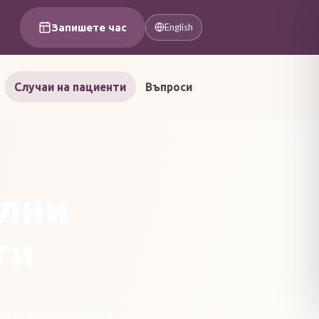
Запишете час
English
Случаи на пациенти
Въпроси
ални
ти
лед, кратка история и