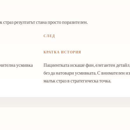
к страз резултатът стана просто поразителен.
СЛЕД
КРАТКА ИСТОРИЯ
ичителна усмивка
Пациентката искаше фин, елегантен детайл,
без да натовари усмивката. С внимателен и
малък страз в стратегическа точка.