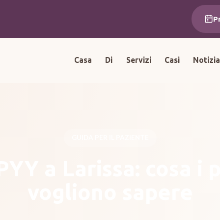
P
Casa
Di
Servizi
Casi
Notizi
GUIDA PER IL PAZIENTE
Y a Larissa: cosa i p
vogliono sapere