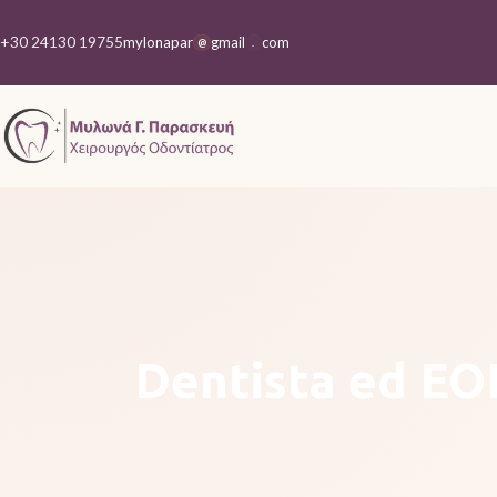
+30 24130 19755
mylonapar
gmail
com
@
.
Dentista ed EOPY