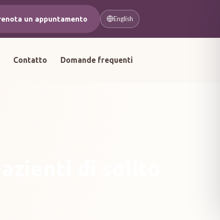
renota un appuntamento
English
a
Contatto
Domande frequenti
azienti di solito