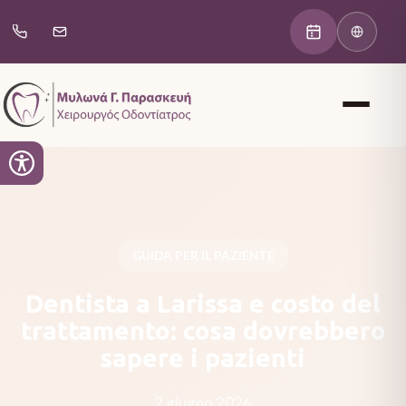
GUIDA PER IL PAZIENTE
Dentista a Larissa e costo del
trattamento: cosa dovrebbero
sapere i pazienti
2 giugno 2026