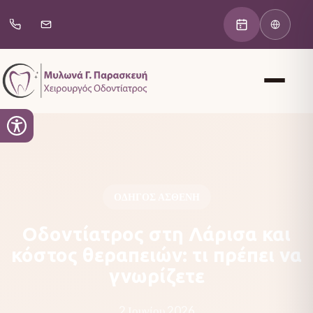
ΟΔΗΓΌΣ ΑΣΘΕΝΉ
Οδοντίατρος στη Λάρισα και
κόστος θεραπειών: τι πρέπει να
γνωρίζετε
2 Ιουνίου 2026