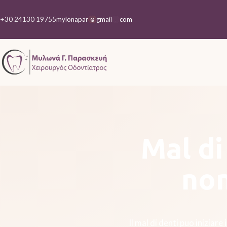
+30 24130 19755
mylonapar
gmail
com
@
.
Mal di
non
Il mal di denti puo inizia