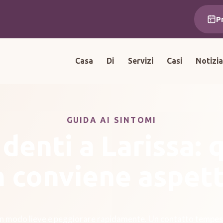
P
Casa
Di
Servizi
Casi
Notizi
GUIDA AI SINTOMI
 denti a Larissa:
 conviene aspet
re in modo lieve e peggiorare rapidamente. Un contatto tempest