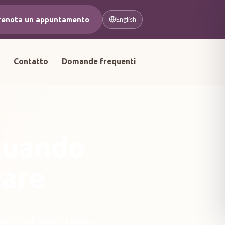
renota un appuntamento
English
a
Contatto
Domande frequenti
 quando
tare
ivo con il dentista aiuta a