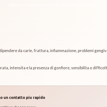
capire se il problema richiede attenzione piu rapida.
o dipendere da carie, frattura, infiammazione, problemi gengiv
rata, intensita e la presenza di gonfiore, sensibilita o difficol
no un contatto piu rapido
continuo che non passa.