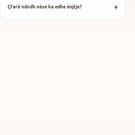
Çfarë ndodh nëse ka edhe ënjtje?