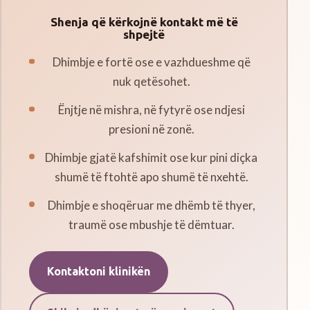
Shenja që kërkojnë kontakt më të
shpejtë
Dhimbje e fortë ose e vazhdueshme që
nuk qetësohet.
Ënjtje në mishra, në fytyrë ose ndjesi
presioni në zonë.
Dhimbje gjatë kafshimit ose kur pini diçka
shumë të ftohtë apo shumë të nxehtë.
Dhimbje e shoqëruar me dhëmb të thyer,
traumë ose mbushje të dëmtuar.
Kontaktoni klinikën