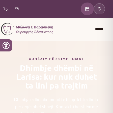
UDHËZIM PËR SIMPTOMAT
Dhimbje dhëmbi në
Larisa: kur nuk duhet
ta lini pa trajtim
Dhimbja e dhëmbit mund të fillojë lehtë dhe të
përkeqësohet shpejt. Kontakti i hershëm me