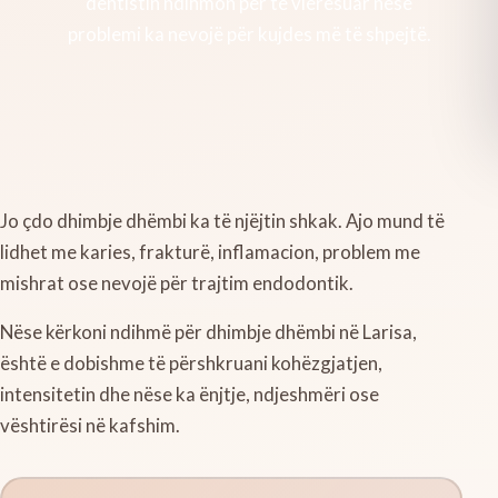
dentistin ndihmon për të vlerësuar nëse
problemi ka nevojë për kujdes më të shpejtë.
Jo çdo dhimbje dhëmbi ka të njëjtin shkak. Ajo mund të
lidhet me karies, frakturë, inflamacion, problem me
mishrat ose nevojë për trajtim endodontik.
Nëse kërkoni ndihmë për dhimbje dhëmbi në Larisa,
është e dobishme të përshkruani kohëzgjatjen,
intensitetin dhe nëse ka ënjtje, ndjeshmëri ose
vështirësi në kafshim.