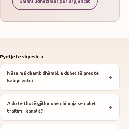
Shihni udhëzimet për urgjencat
Pyetje të shpeshta
Nëse më dhemb dhëmbi, a duhet të pres të
kalojë vetë?
A do të thotë gjithmonë dhimbja se duhet
trajtim i kanalit?