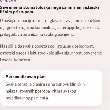
O NAMA
Savremena stomatološka nega sa mirnim i istinski
ličnim pristupom.
U našoj ordinaciji u Larisi naglasak stavljamo na pažljivu
dijagnostiku, jasnu komunikaciju i terapiju koja se zaista
prilagođava potrebama svakog pacijenta.
Naš cilj je da svaka poseta spoji stručnu doslednost,
estetski osećaj i iskustvo koje uliva sigurnost, poverenje
i osećaj komfora.
Personalizovan plan
Svaka terapija planira se na osnovu kliničkih
nalaza, stvarnih potreba i ritma svakog
pojedinačnog pacijenta.