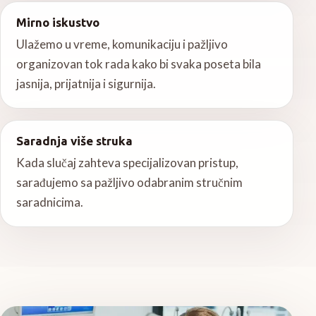
Mirno iskustvo
Ulažemo u vreme, komunikaciju i pažljivo
organizovan tok rada kako bi svaka poseta bila
jasnija, prijatnija i sigurnija.
Saradnja više struka
Kada slučaj zahteva specijalizovan pristup,
sarađujemo sa pažljivo odabranim stručnim
saradnicima.