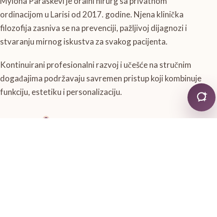
Mylona Paraskevi je oralni hirurg sa privatnom
ordinacijom u Larisi od 2017. godine. Njena klinička
filozofija zasniva se na prevenciji, pažljivoj dijagnozi i
stvaranju mirnog iskustva za svakog pacijenta.
Kontinuirani profesionalni razvoj i učešće na stručnim
događajima podržavaju savremen pristup koji kombinuje
funkciju, estetiku i personalizaciju.
Otvaranje privatne stomatološke
2017
ordinacije u Larisi
Aktivan član Stomatološkog udruženja
2017+
Larise
Član Stomatološkog društva Tesalije
Kontinuirano