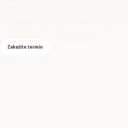
Stomatolog u Larisi
Stabilno kliničko prisustvo od 2017. godine, uz stručno
interesovanje i pažljivu negu svakog pacijenta.
Zakažite termin
+30 24130 19755