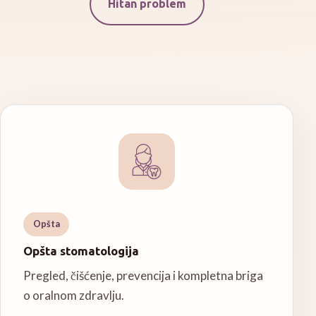
Hitan problem
Opšta
Opšta stomatologija
Pregled, čišćenje, prevencija i kompletna briga
o oralnom zdravlju.