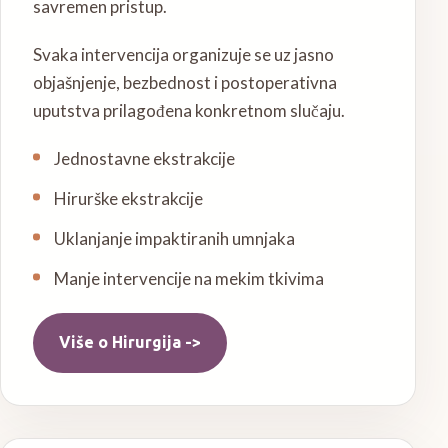
savremen pristup.
Svaka intervencija organizuje se uz jasno
objašnjenje, bezbednost i postoperativna
uputstva prilagođena konkretnom slučaju.
Jednostavne ekstrakcije
Hirurške ekstrakcije
Uklanjanje impaktiranih umnjaka
Manje intervencije na mekim tkivima
Više o
Hirurgija
->