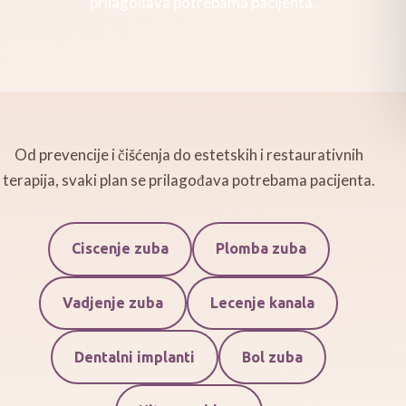
prilagođava potrebama pacijenta.
Od prevencije i čišćenja do estetskih i restaurativnih
terapija, svaki plan se prilagođava potrebama pacijenta.
Ciscenje zuba
Plomba zuba
Vadjenje zuba
Lecenje kanala
Dentalni implanti
Bol zuba