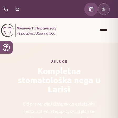
USLUGE
Kompletna
stomatološka nega u
Larisi
Od prevencije i čišćenja do estetskih i
restaurativnih terapija, svaki plan se