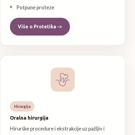
Potpune proteze
Više o
Protetika
->
Hirurgija
Oralna hirurgija
Hirurške procedure i ekstrakcije uz pažljiv i