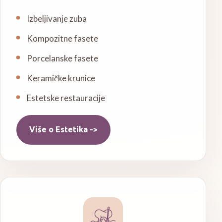
Izbeljivanje zuba
Kompozitne fasete
Porcelanske fasete
Keramičke krunice
Estetske restauracije
Više o
Estetika
->