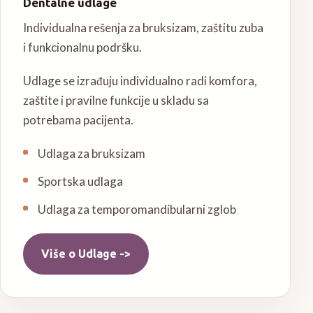
Dentalne udlage
Individualna rešenja za bruksizam, zaštitu zuba
i funkcionalnu podršku.
Udlage se izrađuju individualno radi komfora,
zaštite i pravilne funkcije u skladu sa
potrebama pacijenta.
Udlaga za bruksizam
Sportska udlaga
Udlaga za temporomandibularni zglob
Više o
Udlage
->