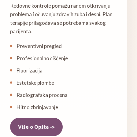
Redovne kontrole pomažu ranom otkrivanju
problema i očuvanju zdravih zuba i desni. Plan
terapije prilagođava se potrebama svakog
pacijenta.
Preventivni pregled
Profesionalno čišćenje
Fluorizacija
Estetske plombe
Radiografska procena
Hitno zbrinjavanje
Više o
Opšta
->