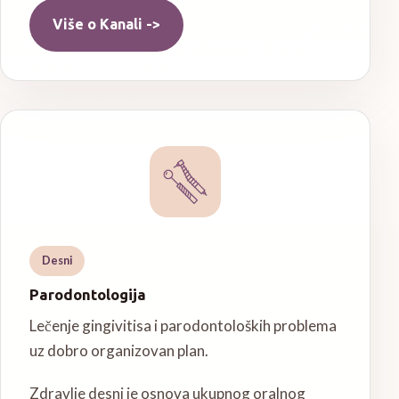
Više o
Kanali
->
Desni
Parodontologija
Lečenje gingivitisa i parodontoloških problema
uz dobro organizovan plan.
Zdravlje desni je osnova ukupnog oralnog