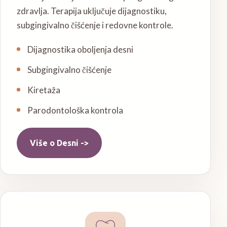
zdravlja. Terapija uključuje dijagnostiku,
subgingivalno čišćenje i redovne kontrole.
Dijagnostika oboljenja desni
Subgingivalno čišćenje
Kiretaža
Parodontološka kontrola
Više o
Desni
->