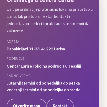
Usluge ordinacije prate jasno lokalno prisustvo u
Larisi, lak pristup, direktan kontakt i
jednostavan sledeci korak kada ste spremni da
zakazete.
ADRESA
Papakirijazi 31-33
,
41222
Larisa
PODRUCJE
Centar Larise i okolna podrucja u Tesaliji
RADNO VREME
Jutarnji termini od ponedeljka do petka i
vecernji termini od ponedeljka do srede
Otvorite mapu
Kontakt