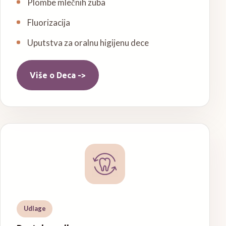
Plombe mlečnih zuba
Fluorizacija
Uputstva za oralnu higijenu dece
Više o
Deca
->
Udlage