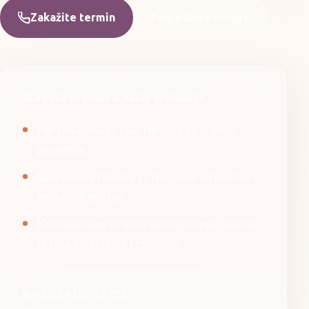
Zakažite termin
Pogledajte usluge
Šta ćete pronaći u našoj ordinaciji
Personalizovan plan terapije za svakog
pacijenta.
Savremene tehnike sa fokusom na komfor i
bezbolniji pristup.
Kontinuirano stručno usavršavanje i pažnja
prema estetskom rezultatu.
+30 24130 19755