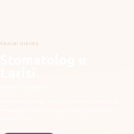
ORALNI HIRURG
Stomatolog u
Larisi
Mylona Paraskevi
Stomatolog u Larisi - Mylona Paraskevi nudi prijatan
tretman, izbeljivanje zuba i estetsku stomatologiju u
centru Larise.