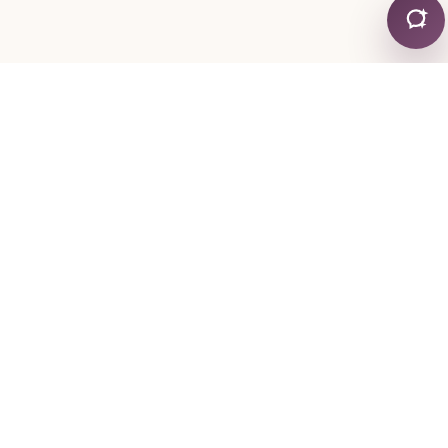
التواصل
+30 24130 19755
+30 6974 334767
mylonapar
gmail
com
@
.