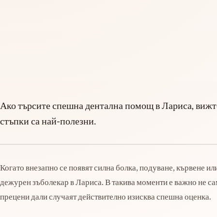
Ако търсите спешна дентална помощ в Лариса, вижте 
стъпки са най-полезни.
Когато внезапно се появят силна болка, подуване, кървене ил
дежурен зъболекар в Лариса. В такива моменти е важно не са
прецени дали случаят действително изисква спешна оценка.