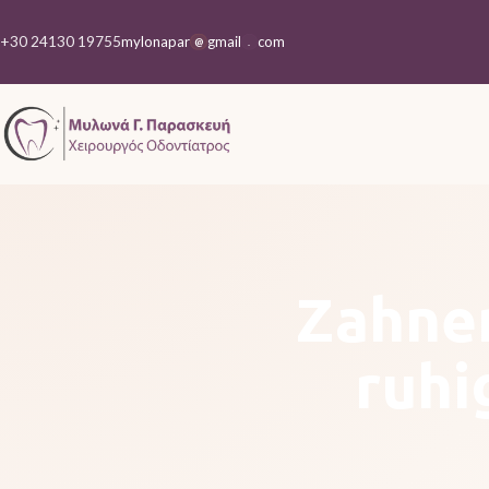
+30 24130 19755
mylonapar
gmail
com
@
.
Zahnen
ruhi