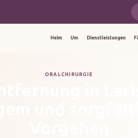
Heim
Um
Dienstleistungen
F
ORALCHIRURGIE
tfernung in Lari
gem und sorgfäl
Vorgehen