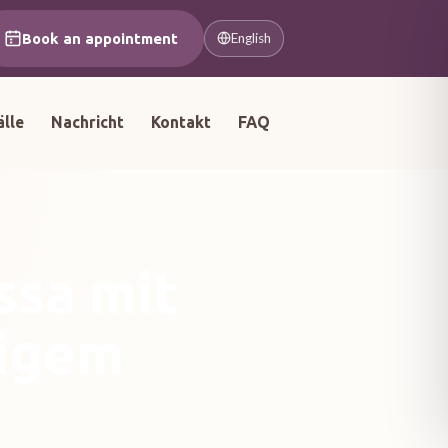
Book an appointment
English
älle
Nachricht
Kontakt
FAQ
ssa mit
tigem