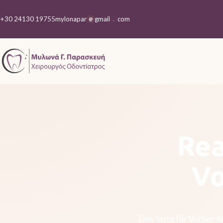
+30 24130 19755
mylonapar
gmail
com
@
.
Rea
Vo
Eine Seite für Vorher-