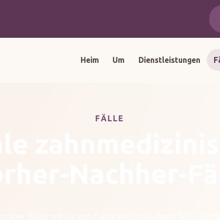
Heim
Um
Dienstleistungen
F
FÄLLE
le zahnmedizini
rher-Nachher-Fä
Nachher-Bilder mit kurzem Fallhintergrund, damit Besucher 