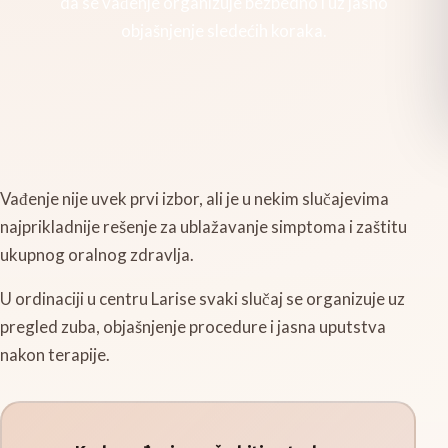
da se vađenje organizuje bezbedno i uz jasno
objašnjenje sledećih koraka.
Vađenje nije uvek prvi izbor, ali je u nekim slučajevima
najprikladnije rešenje za ublažavanje simptoma i zaštitu
ukupnog oralnog zdravlja.
U ordinaciji u centru Larise svaki slučaj se organizuje uz
pregled zuba, objašnjenje procedure i jasna uputstva
nakon terapije.