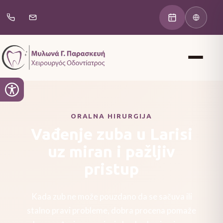
ORALNA HIRURGIJA
Vađenje zuba u Larisi
uz miran i pažljiv
pristup
Kada zub ne može pouzdano da se sačuva ili
stalno pravi probleme, dobra procena pomaže