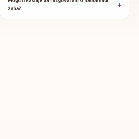
Mogu li kasnije da razgovaram o nadoknadi
zuba?