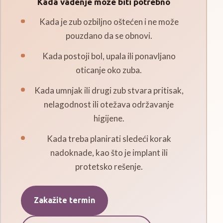
Kada vađenje može biti potrebno
Kada je zub ozbiljno oštećen i ne može
pouzdano da se obnovi.
Kada postoji bol, upala ili ponavljano
oticanje oko zuba.
Kada umnjak ili drugi zub stvara pritisak,
nelagodnost ili otežava održavanje
higijene.
Kada treba planirati sledeći korak
nadoknade, kao što je implant ili
protetsko rešenje.
Zakažite termin