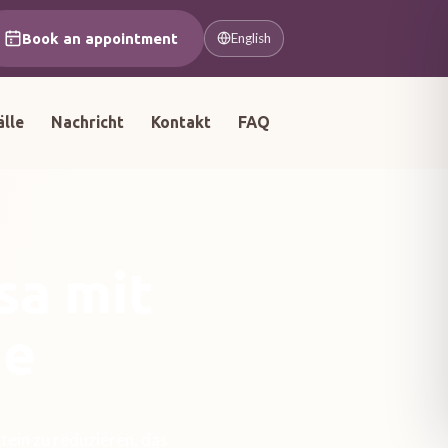
Book an appointment
English
älle
Nachricht
Kontakt
FAQ
sa mit
ge
tein zu reduzieren, das