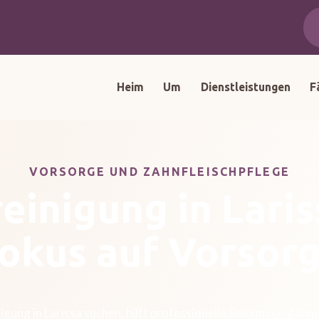
Heim
Um
Dienstleistungen
F
VORSORGE UND ZAHNFLEISCHPFLEGE
einigung in Laris
okus auf Vorsor
gung in Larissa suchen, hilft professionelle Reinigung, Zahns