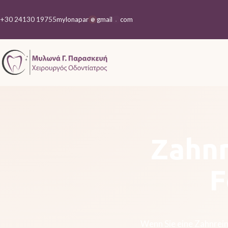
+30 24130 19755
mylonapar
gmail
com
@
.
Zahnr
F
Wenn Sie eine Zahnreini