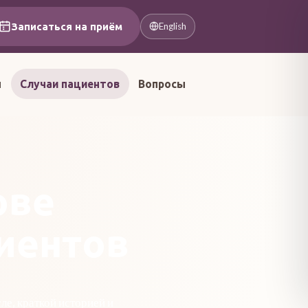
Записаться на приём
English
ы
Случаи пациентов
Вопросы
ове
иентов
ле, краткой историей и