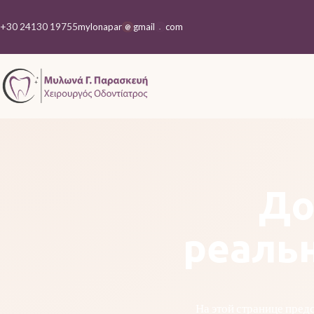
+30 24130 19755
mylonapar
gmail
com
@
.
До
реаль
На этой странице пред