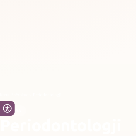
Kreu
Shërbimet
Periodontologji
MISHRA
Periodontologji