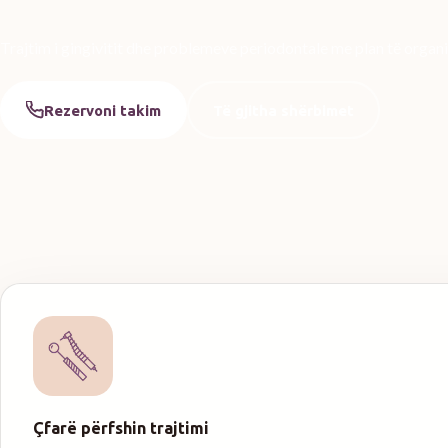
Trajtim i gingivitit dhe problemeve periodontale me plan të organi
Rezervoni takim
Të gjitha shërbimet
Çfarë përfshin trajtimi