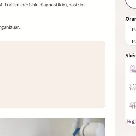
i. Trajtimi përfshin diagnostikim, pastrim
Orar
rganizuar.
P
P
Shër
Të g