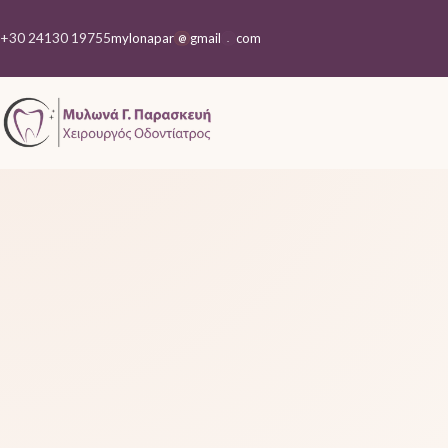
+30 24130 19755
mylonapar
gmail
com
@
.