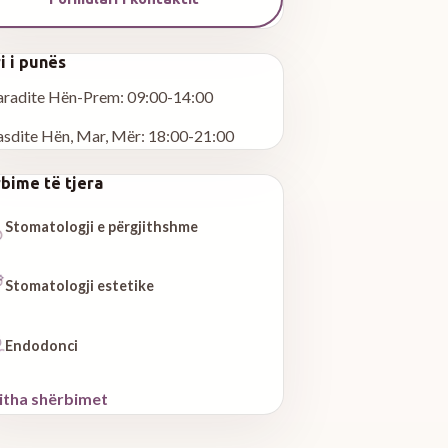
i i punës
aradite Hën-Prem: 09:00-14:00
asdite Hën, Mar, Mër: 18:00-21:00
bime të tjera
Stomatologji e përgjithshme
Stomatologji estetike
Endodonci
jitha shërbimet