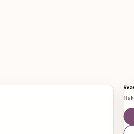
zuar.
Reze
Na ko