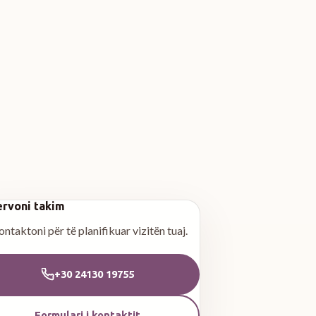
rvoni takim
ntaktoni për të planifikuar vizitën tuaj.
+30 24130 19755
Formulari i kontaktit