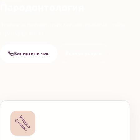
Пародонтология
Лечение на гингивит и пародонтални проблеми с добре
структуриран план.
Запишете час
Всички услуги