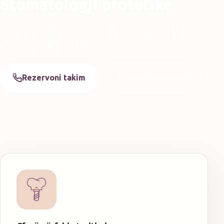
Stomatologji protetike
Kurora, ura dhe restaurime funksionale për rikthimin e
buzëqeshjes dhe përtypjes.
Rezervoni takim
Të gjitha shërbimet