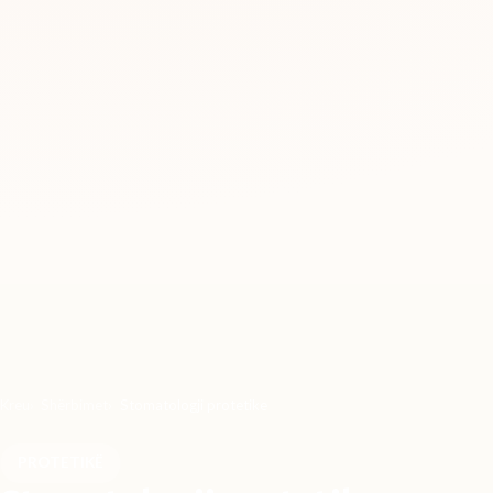
Kreu
Shërbimet
Stomatologji protetike
PROTETIKË