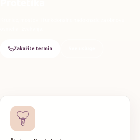
Protetika
Krunice, mostovi i funkcionalne nadoknade za obnovu
osmeha i žvakanja.
Zakažite termin
Sve usluge