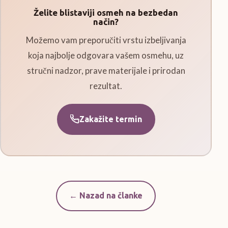
Želite blistaviji osmeh na bezbedan
način?
Možemo vam preporučiti vrstu izbeljivanja
koja najbolje odgovara vašem osmehu, uz
stručni nadzor, prave materijale i prirodan
rezultat.
Zakažite termin
← Nazad na članke