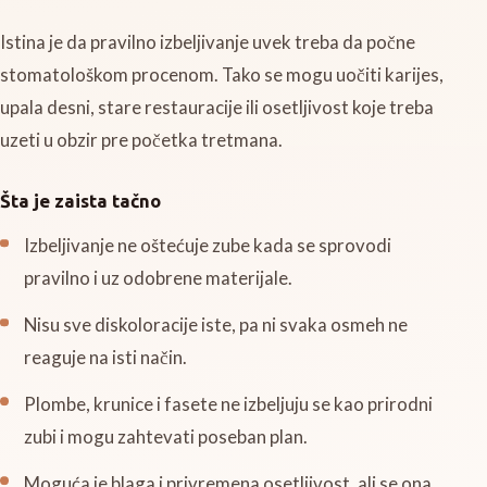
Istina je da pravilno izbeljivanje uvek treba da počne
stomatološkom procenom. Tako se mogu uočiti karijes,
upala desni, stare restauracije ili osetljivost koje treba
uzeti u obzir pre početka tretmana.
Šta je zaista tačno
Izbeljivanje ne oštećuje zube kada se sprovodi
pravilno i uz odobrene materijale.
Nisu sve diskoloracije iste, pa ni svaka osmeh ne
reaguje na isti način.
Plombe, krunice i fasete ne izbeljuju se kao prirodni
zubi i mogu zahtevati poseban plan.
Moguća je blaga i privremena osetljivost, ali se ona