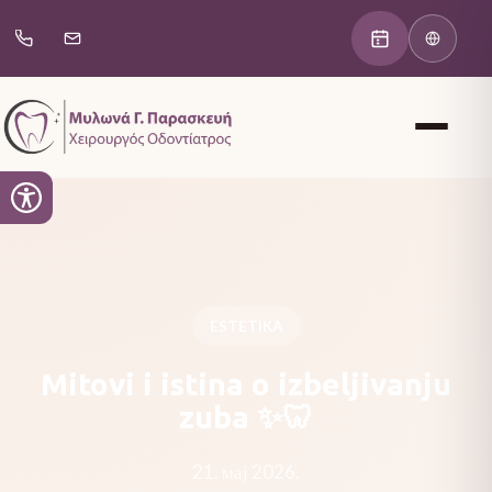
ESTETIKA
Mitovi i istina o izbeljivanju
zuba ✨🦷
21. мај 2026.