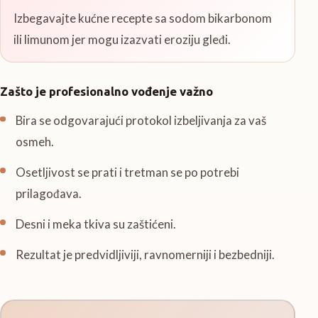
Izbegavajte kućne recepte sa sodom bikarbonom
ili limunom jer mogu izazvati eroziju gleđi.
Zašto je profesionalno vođenje važno
Bira se odgovarajući protokol izbeljivanja za vaš
osmeh.
Osetljivost se prati i tretman se po potrebi
prilagođava.
Desni i meka tkiva su zaštićeni.
Rezultat je predvidljiviji, ravnomerniji i bezbedniji.