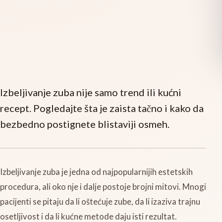
Izbeljivanje zuba nije samo trend ili kućni
recept. Pogledajte šta je zaista tačno i kako da
bezbedno postignete blistaviji osmeh.
Izbeljivanje zuba je jedna od najpopularnijih estetskih
procedura, ali oko nje i dalje postoje brojni mitovi. Mnogi
pacijenti se pitaju da li oštećuje zube, da li izaziva trajnu
osetljivost i da li kućne metode daju isti rezultat.