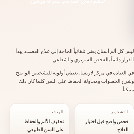
تنظيم العلاج المناسب بسرعة ووضوح.
ليس كل ألم أسنان يعني تلقائياً الحاجة إلى علاج العصب. يبدأ
القرار دائماً بالفحص السريري والشعاعي.
في العيادة في مركز لاريسا، نعطي أولوية للتشخيص الواضح
وشرح الخطوات ومحاولة الحفاظ على السن كلما كان ذلك
ممكناً.
التشخيص
الهدف
فحص واضح قبل اختيار
تخفيف الألم والحفاظ
العلاج
على السن الطبيعي