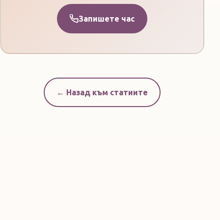
Запишете час
← Назад към статиите