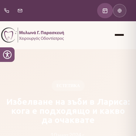
ЕСТЕТИКА
Избелване на зъби в Лариса:
кога е подходящо и какво
да очаквате
10 март 2024 г.