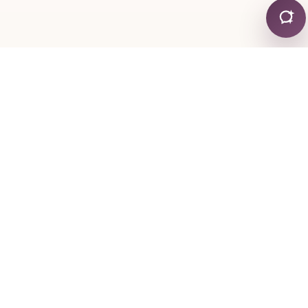
КОНТАКТИ
+30 24130 19755
+30 6974 334767
mylonapar
gmail
com
@
.