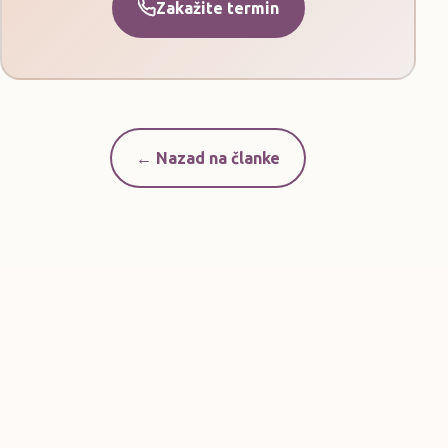
Zakažite termin
← Nazad na članke