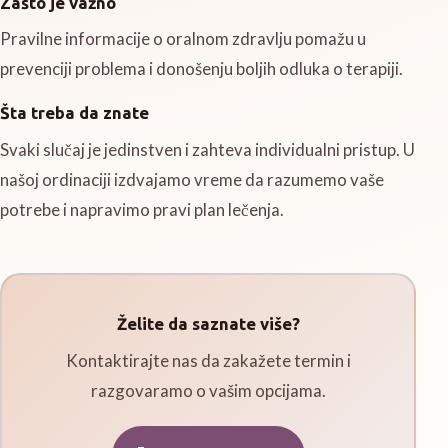
Zašto je važno
Pravilne informacije o oralnom zdravlju pomažu u
prevenciji problema i donošenju boljih odluka o terapiji.
Šta treba da znate
Svaki slučaj je jedinstven i zahteva individualni pristup. U
našoj ordinaciji izdvajamo vreme da razumemo vaše
potrebe i napravimo pravi plan lečenja.
Želite da saznate više?
Kontaktirajte nas da zakažete termin i
razgovaramo o vašim opcijama.