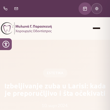
ESTETIKA
Izbeljivanje zuba u Larisi: kada
je preporučljivo i šta očekivati
10. март 2024.