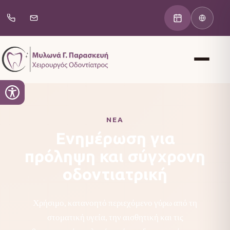
ΝΈΑ
Ενημέρωση για
πρόληψη και σύγχρονη
οδοντιατρική
Χρήσιμο, κατανοητό περιεχόμενο γύρω από τη
στοματική υγεία, την αισθητική και τις