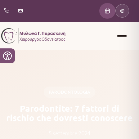
PARODONTOLOGIA
Parodontite: 7 fattori di
rischio che dovresti conoscere
5 settembre 2024