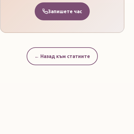
Запишете час
← Назад към статиите