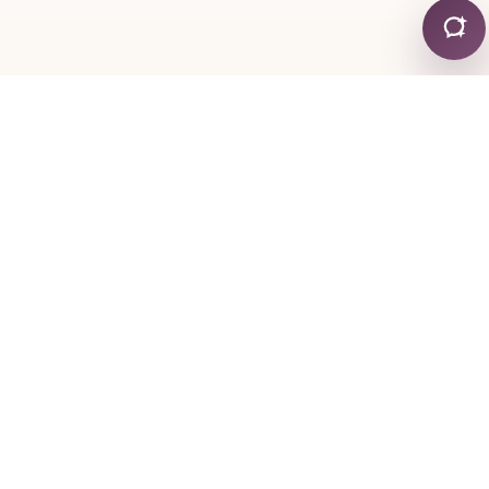
КОНТАКТИ
+30 24130 19755
+30 6974 334767
mylonapar
gmail
com
@
.