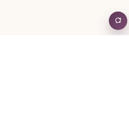
التواصل
ساعات 
+30 24130 19755
الاثنين: 08:00
+30 6974 334767