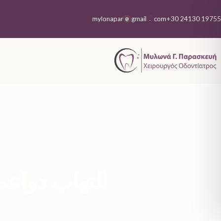
+30 24130 19755
mylonapar
gmail
com
@
.
التهاب دواعم السن: 7 عوامل 