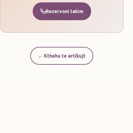
Rezervoni takim
← Kthehu te artikujt