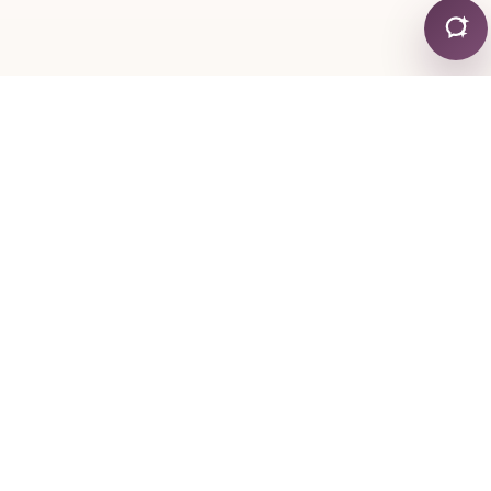
KONTAKTI
+30 24130 19755
+30 6974 334767
mylonapar
gmail
com
@
.