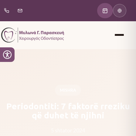
MISHRA
Periodontiti: 7 faktorë rreziku
që duhet të njihni
5 shtator 2024