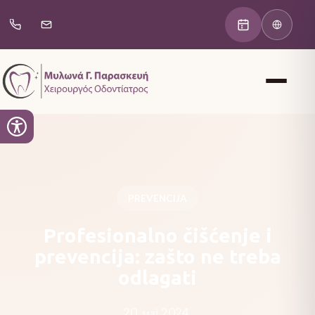
PREVENCIJA
Profesionalno čišćenje i
prevencija: zašto ne treba
odlagati
20. мај 2024.