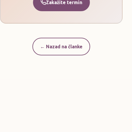
Zakažite termin
← Nazad na članke