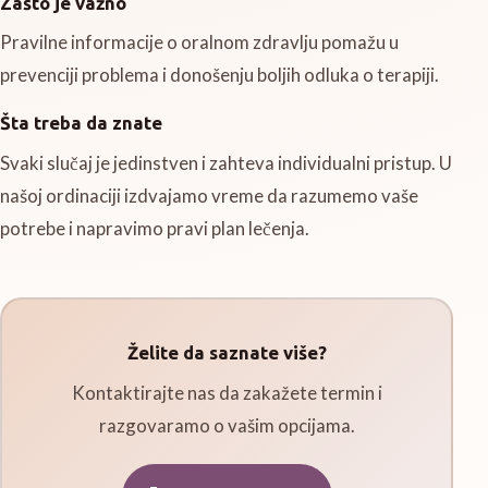
Zašto je važno
Pravilne informacije o oralnom zdravlju pomažu u
prevenciji problema i donošenju boljih odluka o terapiji.
Šta treba da znate
Svaki slučaj je jedinstven i zahteva individualni pristup. U
našoj ordinaciji izdvajamo vreme da razumemo vaše
potrebe i napravimo pravi plan lečenja.
Želite da saznate više?
Kontaktirajte nas da zakažete termin i
razgovaramo o vašim opcijama.