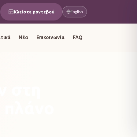
Κλείστε ραντεβού
English
τικά
Νέα
Επικοινωνία
FAQ
ν στη
 πλάνο