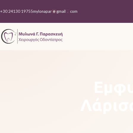
+30 24130 19755
mylonapar
gmail
com
@
.
Εμφυ
Λάρισ