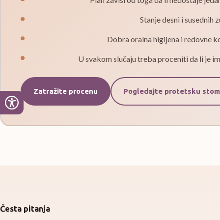
Stanje desni i susednih z
Dobra oralna higijena i redovne k
U svakom slučaju treba proceniti da li je imp
Zatražite procenu
Pogledajte protetsku stom
Česta pitanja