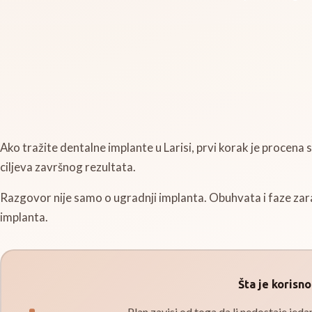
Ako tražite dentalne implante u Larisi, prvi korak je procena 
ciljeva završnog rezultata.
Razgovor nije samo o ugradnji implanta. Obuhvata i faze za
implanta.
Šta je korisn
Plan zavisi od toga da li nedostaje jeda