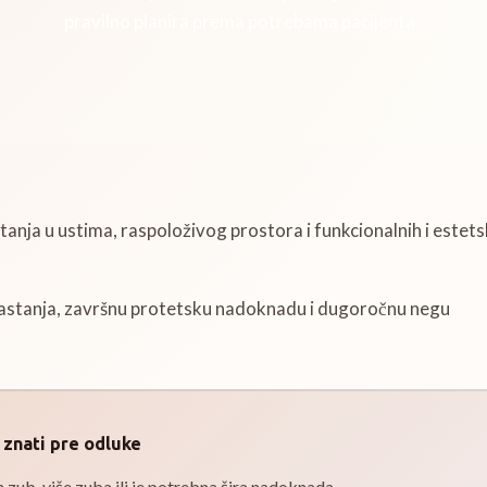
pravilno planira prema potrebama pacijenta.
stanja u ustima, raspoloživog prostora i funkcionalnih i estets
rastanja, završnu protetsku nadoknadu i dugoročnu negu
o znati pre odluke
n zub, više zuba ili je potrebna šira nadoknada.