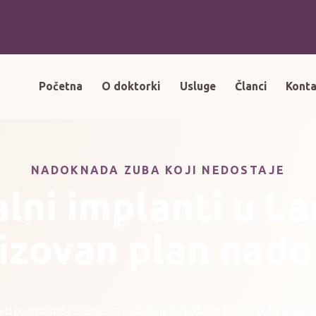
Početna
O doktorki
Usluge
Članci
Konta
NADOKNADA ZUBA KOJI NEDOSTAJE
lni implanti u Lar
izovan plan nad
iti pouzdano rešenje za nadoknadu jednog ili više zuba koji n