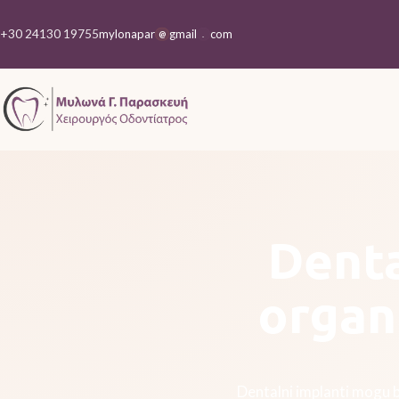
+30 24130 19755
mylonapar
gmail
com
@
.
Denta
organ
Dentalni implanti mogu b