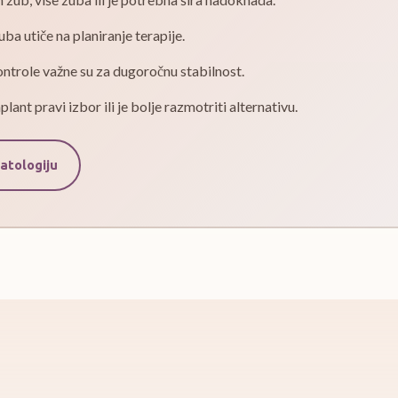
uba utiče na planiranje terapije.
ontrole važne su za dugoročnu stabilnost.
lant pravi izbor ili je bolje razmotriti alternativu.
atologiju