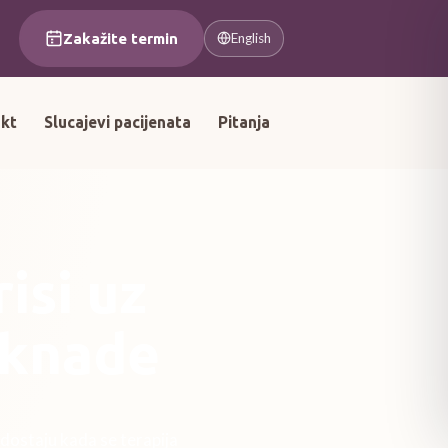
Zakažite termin
English
kt
Slucajevi pacijenata
Pitanja
isi uz
oknade
edostaju kada se terapija