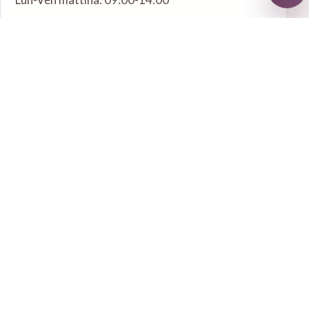
Lun, Mar, Mer sera: 18:00-21:00
Altri servizi
Odontoiatria estetica
Endodonzia
Parodontologia
Tutti i servizi