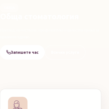
ОБЩА
Обща стоматология
Преглед, почистване, профилактика и цялостна грижа за
оралното здраве.
Запишете час
Всички услуги