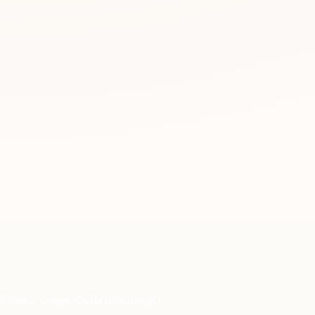
Početna
Usluge
Opšta stomatologija