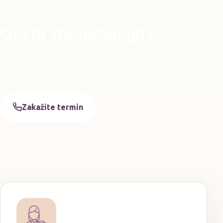
OPŠTA
Opšta stomatologija
Pregled, čišćenje, prevencija i kompletna briga o
oralnom zdravlju.
Zakažite termin
Sve usluge