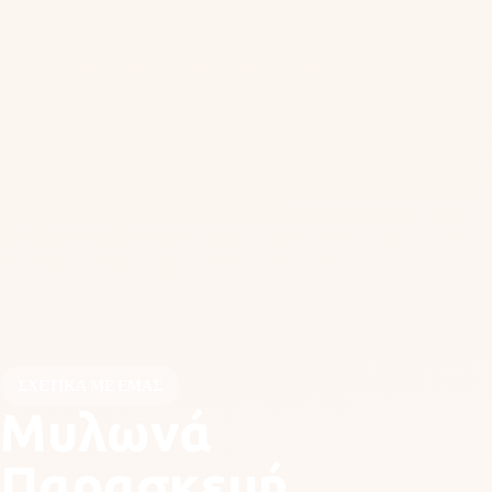
ΣΧΕΤΙΚΆ ΜΕ ΕΜΆΣ
Μυλωνά
Παρασκευή