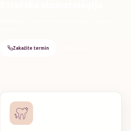
Estetska stomatologija
Izbeljivanje, fasete i estetske restauracije za prirodan
osmeh.
Zakažite termin
Sve usluge