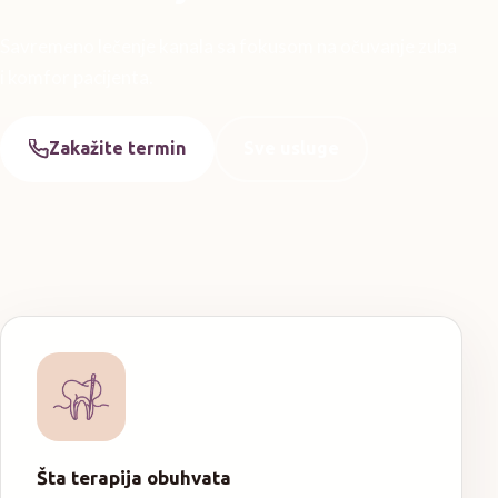
Savremeno lečenje kanala sa fokusom na očuvanje zuba
i komfor pacijenta.
Zakažite termin
Sve usluge
Šta terapija obuhvata